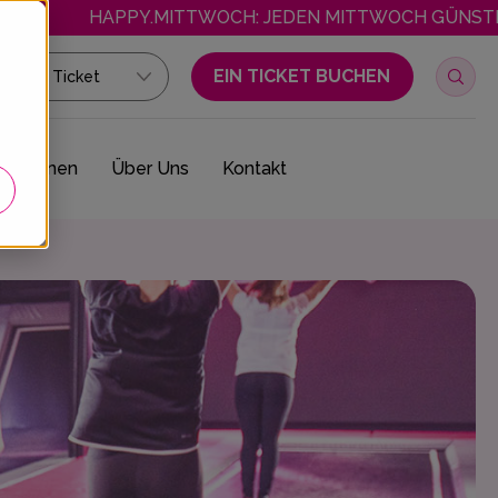
HAPPY.MITTWOCH: JEDEN MITTWOCH GÜNSTIGER SPRINGEN! ÖFF
EIN TICKET BUCHEN
Sprung Ticket
traktionen
Über Uns
Kontakt