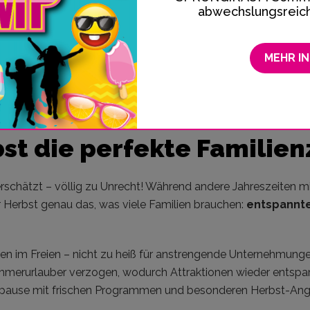
den für Eltern
abwechslungsreiche
MEHR I
r die Herbstferien
stürzen, lass uns ehrlich sein: Die perfekt
n nicht durch einen makellos durchgeplanten Zeitplan, sonder
 Mischung macht den Unterschied zwischen gestressten und g
t die perfekte Familienz
terschätzt – völlig zu Unrecht! Während andere Jahreszeiten
r Herbst genau das, was viele Familien brauchen:
entspannte
ten im Freien – nicht zu heiß für anstrengende Unternehmungen
ommerurlauber verzogen, wodurch Attraktionen wieder entspan
rpause mit frischen Programmen und besonderen Herbst-An