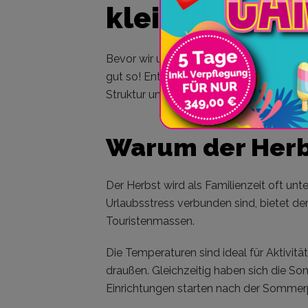
kleiner Leitfa
Bevor wir uns in die konkreten
Ideen fü
gut so! Entspannte Ferientage entstehe
Struktur und Spontanität. Genau diese
Warum der Herbs
Der Herbst wird als Familienzeit oft un
Urlaubsstress verbunden sind, bietet de
Touristenmassen.
Die Temperaturen sind ideal für Aktivitä
draußen. Gleichzeitig haben sich die S
Einrichtungen starten nach der Somme