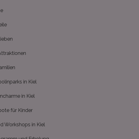
te
ile
lieben
Attraktionen
amilien
inparks in Kiel
ncharme in Kiel
ote für Kinder
d Workshops in Kiel
rogramm und Erholung