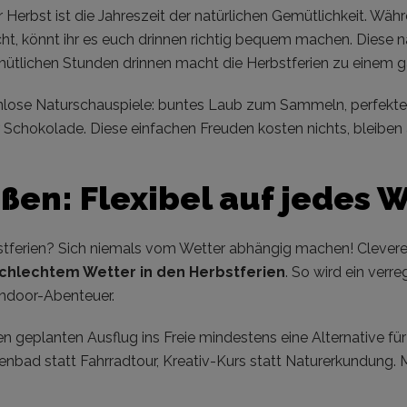
erbst ist die Jahreszeit der natürlichen Gemütlichkeit. Wäh
ht, könnt ihr es euch drinnen richtig bequem machen. Diese n
emütlichen Stunden drinnen macht die Herbstferien zu einem
enlose Naturschauspiele: buntes Laub zum Sammeln, perfekt
Schokolade. Diese einfachen Freuden kosten nichts, bleiben a
ßen: Flexibel auf jedes 
ferien? Sich niemals vom Wetter abhängig machen! Clevere E
chlechtem Wetter in den Herbstferien
. So wird ein verr
ndoor-Abenteuer.
en geplanten Ausflug ins Freie mindestens eine Alternative für
bad statt Fahrradtour, Kreativ-Kurs statt Naturerkundung. Mit 