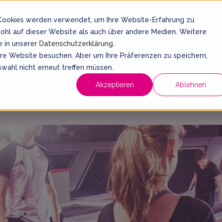
 Cookies werden verwendet, um Ihre Website-Erfahrung zu
wohl auf dieser Website als auch über andere Medien. Weitere
Kiel
Dein 
e in unserer
Datenschutzerklärung
.
ere Website besuchen. Aber um Ihre Präferenzen zu speichern,
wahl nicht erneut treffen müssen.
Geburtstage
Schulausflug
Events
Kurse
At
Akzeptieren
Ablehnen