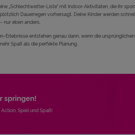
kleine „Schlechtwetter-Liste" mit Indoor-Aktivitäten, die ihr s
 plötzlich Dauerregen vorhersagt. Deine Kinder werden schn
– nur eben anders.
en-Erlebnisse entstehen genau dann, wenn die ursprüngliche
mehr Spaß als die perfekte Planung.
 springen!
 Action, Spiel und Spaß!