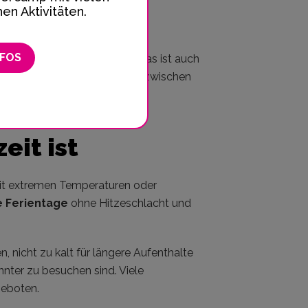
n Aktivitäten.
NFOS
en Ferien gibt es nicht – und das ist auch
n durch die richtige Balance zwischen
elassenen Ferientagen aus.
eit ist
 mit extremen Temperaturen oder
 Ferientage
ohne Hitzeschlacht und
, nicht zu kalt für längere Aufenthalte
nter zu besuchen sind. Viele
geboten.