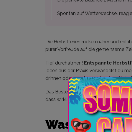
Spontan auf Wetterwechsel reagie
Die Herbstferien rücken näher und mit 
purer Vorfreude auf die gemeinsame Zeit
Tief durchatmen!
Entspannte Herbstf
Ideen aus der Praxis verwandelst du mög
drinnen oder draußen – wir haben für je
Das Beste daran? Die meisten unserer Vo
dass wirklich jeder in der Familie auf s
Was macht gel