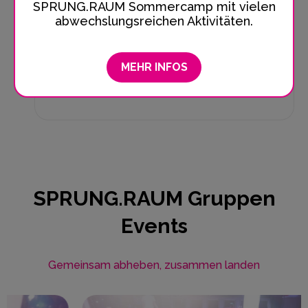
SPRUNG.RAUM Sommercamp mit vielen
SPRUNG.RAUM Kiel
abwechslungsreichen Aktivitäten.
Lerne die Basics des Trampolinspringens.
Im...
MEHR INFOS
KURSDETAILS
SPRUNG.RAUM Gruppen
Events
Gemeinsam abheben, zusammen landen