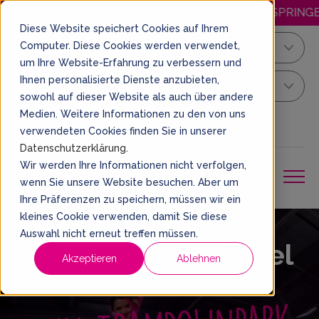
 JEDEN MITTWOCH GÜNSTIGER SPRINGEN! ÖFFUNGSZEITEN: Mon
Diese Website speichert Cookies auf Ihrem
Computer. Diese Cookies werden verwendet,
Kiel
um Ihre Website-Erfahrung zu verbessern und
Ihnen personalisierte Dienste anzubieten,
Dein Sprung Ticket
sowohl auf dieser Website als auch über andere
Medien. Weitere Informationen zu den von uns
DE
EIN TICKET BUCHEN
verwendeten Cookies finden Sie in unserer
Datenschutzerklärung
.
Wir werden Ihre Informationen nicht verfolgen,
wenn Sie unsere Website besuchen. Aber um
Ihre Präferenzen zu speichern, müssen wir ein
kleines Cookie verwenden, damit Sie diese
Auswahl nicht erneut treffen müssen.
SPRUNG.RAUM Kiel
Akzeptieren
Ablehnen