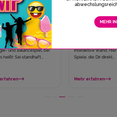
abwechslungsreiche
MEHR I
SPORT.CATCH im
Auf 
SPRUNG.RAUM Kiel
SPRUN
Landu
SPORT CATCH in Kiel ist eine
interaktive Wand: Hier gibt es viele
Der BAG
Spiele, die Dir direkt...
giganti
vielleic
Mehr erfahren
Mehr e