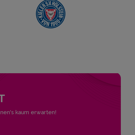
T
nen's kaum erwarten!