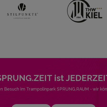
SPRUNG.ZEIT ist JEDERZEI
en Besuch im Trampolinpark SPRUNG.RAUM - wir kön