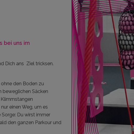
 bei uns im
d Dich ans Ziel tricksen.
n, ohne den Boden zu
on beweglichen Säcken
n Klimmstangen
t nur einen Weg, um es
e Sorge: Du wirst immer
bald den ganzen Parkour und