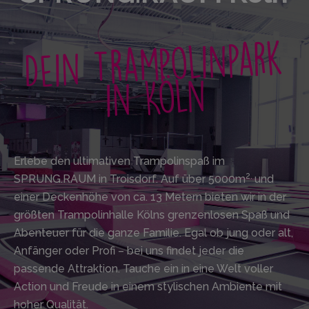
Dein Trampolinpark
in Köln
Erlebe den ultimativen Trampolinspaß im
2.
SPRUNG.RAUM in Troisdorf. Auf über
5000m
und
einer Deckenhöhe von ca. 13 Metern
bieten wir in der
größten Trampolinhalle Kölns grenzenlosen Spaß und
Abenteuer für die ganze Familie. Egal ob jung oder alt,
Anfänger oder Profi – bei uns findet jeder die
passende Attraktion. Tauche ein in eine Welt voller
Action und Freude in einem stylischen Ambiente mit
hoher Qualität.