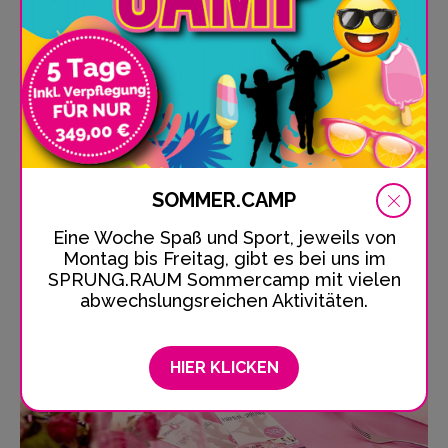
Grosser Tag Für Alle
Schulausflug in den SPRUNG.RAUM
Köln/Bonn
Schulausflug in den Trampolinpark? Ja klar! Hier
kann die ganze Klasse Spaß haben, sich...
SOMMER.CAMP
DETAILS & PREISE
Eine Woche Spaß und Sport, jeweils von
Montag bis Freitag, gibt es bei uns im
SPRUNG.RAUM Sommercamp mit vielen
abwechslungsreichen Aktivitäten.
HIER KLICKEN