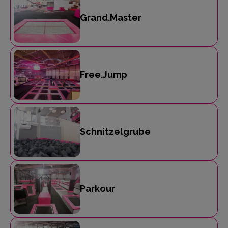
Grand.Master
Free.Jump
Schnitzelgrube
Parkour