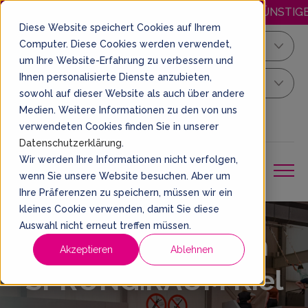
HAPPY.MITTWOCH: JEDEN MITTWOCH GÜNSTIGER SPRINGEN! 
Diese Website speichert Cookies auf Ihrem
Computer. Diese Cookies werden verwendet,
Kiel
um Ihre Website-Erfahrung zu verbessern und
Ihnen personalisierte Dienste anzubieten,
Dein Sprung Ticket
sowohl auf dieser Website als auch über andere
Medien. Weitere Informationen zu den von uns
DE
EIN TICKET BUCHEN
verwendeten Cookies finden Sie in unserer
Datenschutzerklärung
.
Wir werden Ihre Informationen nicht verfolgen,
wenn Sie unsere Website besuchen. Aber um
Ihre Präferenzen zu speichern, müssen wir ein
kleines Cookie verwenden, damit Sie diese
Auswahl nicht erneut treffen müssen.
Die AIR.TRACK im
Akzeptieren
Ablehnen
SPRUNG.RAUM Kiel