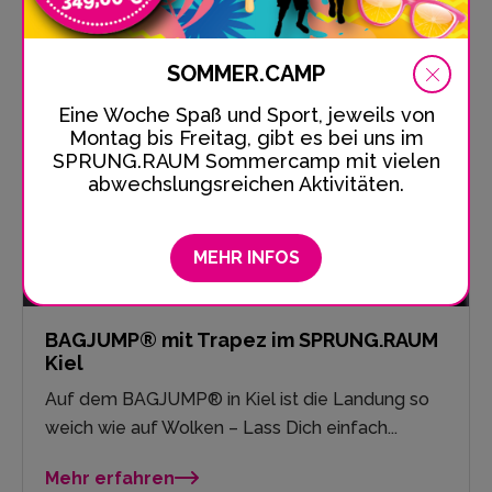
Weitere Attraktionen
SOMMER.CAMP
Eine Woche Spaß und Sport, jeweils von
Montag bis Freitag, gibt es bei uns im
SPRUNG.RAUM Sommercamp mit vielen
abwechslungsreichen Aktivitäten.
MEHR INFOS
BAGJUMP® mit Trapez im SPRUNG.RAUM
Kiel
Auf dem BAGJUMP® in Kiel ist die Landung so
weich wie auf Wolken – Lass Dich einfach...
Mehr erfahren