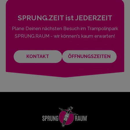
SPRUNG.ZEIT ist JEDERZEIT
Plane Deinen nächsten Besuch im Trampolinpark
SPRUNG.RAUM - wir können's kaum erwarten!
KONTAKT
ÖFFNUNGSZEITEN