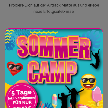
Probiere Dich auf der Airtrack Matte aus und erlebe
neue Erfolgserlebnisse.
Was Dich erwartet
Purzelbäume, Flick-Flack oder Schrauben. Die
Luftmatte für jedes Level
Luftgefüllte, weiche Matte mit einer Länge
von 12 Metern und 30 cm Höhe.
Dein Gleichgewicht und Deine Stabilisation
werden trainiert.