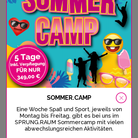
22041 Hamburg
Represented by:
Nadira Stahl-Essberger, Helge Stahl
Contact:
Telephone: 040/52 30 30 73
Email: info@sprungraum.de
Register entry:
Entry in the Handelsregister.
SOMMER.CAMP
Registering court:Amtsgericht Hamburg
Registration number: HRB 149930
Eine Woche Spaß und Sport, jeweils von
Montag bis Freitag, gibt es bei uns im
VAT:
SPRUNG.RAUM Sommercamp mit vielen
abwechslungsreichen Aktivitäten.
VAT Id number according to Sec. 27 a German Value