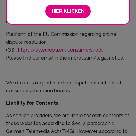
Added Tax Act:
DE 319 089 993
HIER KLICKEN
Dispute resolution
Platform of the EU Commission regarding online
dispute resolution
(OS):
https://ec.europa.eu/consumers/odr
.
Please find our email in the impressum/legal notice.
We do not take part in online dispute resolutions at
consumer arbitration boards.
Liability for Contents
As service providers, we are liable for own contents of
these websites according to Sec. 7, paragraph 1
German Telemedia Act (TMG). However, according to