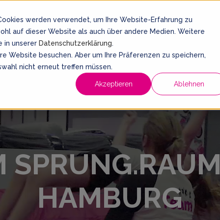
 Cookies werden verwendet, um Ihre Website-Erfahrung zu
wohl auf dieser Website als auch über andere Medien. Weitere
Hamburg
Dein Sprung Ticket
e in unserer
Datenschutzerklärung
.
ere Website besuchen. Aber um Ihre Präferenzen zu speichern,
wahl nicht erneut treffen müssen.
Geburtstage
Schulausflug
Events
Kurse
At
Akzeptieren
Ablehnen
IM SPRUNG.RAUM
HAMBURG