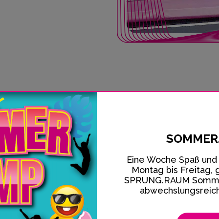
SOMMER
Eine Woche Spaß und 
Montag bis Freitag, g
Bitte fülle das Anmeldeformular aus und sende es uns min
SPRUNG.RAUM Sommer
ch ein unverbindliches Angebot zu.
abwechslungsreiche