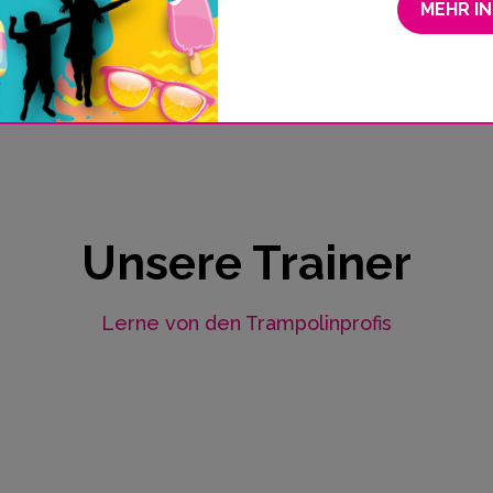
MEHR I
Unsere Trainer
Lerne von den Trampolinprofis