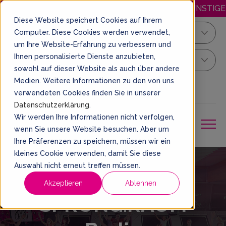
HAPPY.MITTWOCH: JEDEN MITTWOCH GÜNSTIGER SPRINGEN! ÖF
Diese Website speichert Cookies auf Ihrem
Computer. Diese Cookies werden verwendet,
Berlin
um Ihre Website-Erfahrung zu verbessern und
Ihnen personalisierte Dienste anzubieten,
Dein Sprung Ticket
sowohl auf dieser Website als auch über andere
Medien. Weitere Informationen zu den von uns
DE
EIN TICKET BUCHEN
verwendeten Cookies finden Sie in unserer
Datenschutzerklärung
.
Wir werden Ihre Informationen nicht verfolgen,
wenn Sie unsere Website besuchen. Aber um
Ihre Präferenzen zu speichern, müssen wir ein
kleines Cookie verwenden, damit Sie diese
Auswahl nicht erneut treffen müssen.
Kurse im
Akzeptieren
Ablehnen
SPRUNG.RAUM