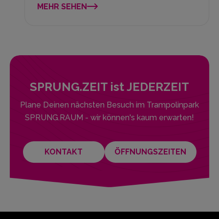
MEHR SEHEN
SPRUNG.ZEIT ist JEDERZEIT
Plane Deinen nächsten Besuch im Trampolinpark
SPRUNG.RAUM - wir können's kaum erwarten!
KONTAKT
ÖFFNUNGSZEITEN