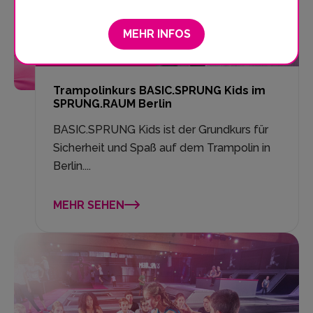
MEHR INFOS
Unser Trampolinkurs
Trampolinkurs BASIC.SPRUNG Kids im
SPRUNG.RAUM Berlin
BASIC.SPRUNG Kids ist der Grundkurs für
Sicherheit und Spaß auf dem Trampolin in
Berlin....
MEHR SEHEN