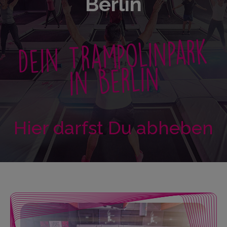
Berlin
Dein Trampolinpark
in Berlin
Hier darfst Du abheben