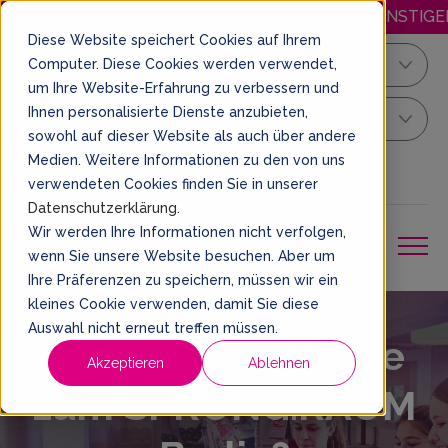
HAPPY.MITTWOCH: JEDEN MITTWOCH GÜNSTIGER SPRINGEN!
Diese Website speichert Cookies auf Ihrem
Computer. Diese Cookies werden verwendet,
Berlin
um Ihre Website-Erfahrung zu verbessern und
Ihnen personalisierte Dienste anzubieten,
Dein Sprung Ticket
sowohl auf dieser Website als auch über andere
Medien. Weitere Informationen zu den von uns
DE
EIN TICKET BUCHEN
verwendeten Cookies finden Sie in unserer
Datenschutzerklärung
.
Wir werden Ihre Informationen nicht verfolgen,
wenn Sie unsere Website besuchen. Aber um
Ihre Präferenzen zu speichern, müssen wir ein
kleines Cookie verwenden, damit Sie diese
Auswahl nicht erneut treffen müssen.
Hast du eine Frage
Akzeptieren
Ablehnen
zum SPRUNG.RAUM