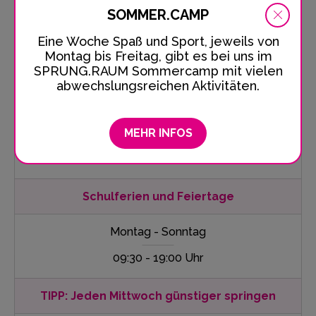
SOMMER.CAMP
Sonntag
Eine Woche Spaß und Sport, jeweils von
Montag bis Freitag, gibt es bei uns im
10:30 - 18:00 Uhr
SPRUNG.RAUM Sommercamp mit vielen
abwechslungsreichen Aktivitäten.
Schulklassen
Montag - Freitag
MEHR INFOS
9:00 - 15:00 Uhr
Schulferien und Feiertage
Montag - Sonntag
09:30 - 19:00 Uhr
TIPP: Jeden Mittwoch günstiger springen