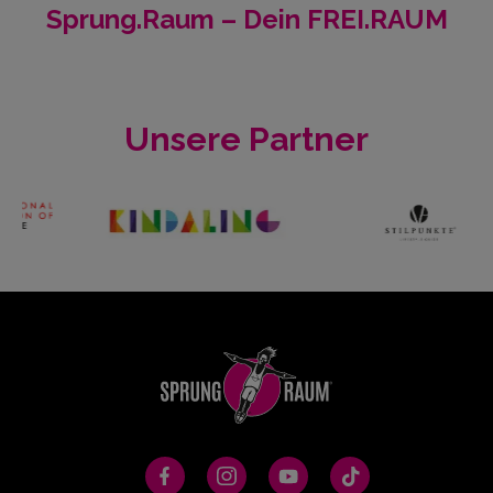
Sprung.Raum – Dein FREI.RAUM
Unsere Partner