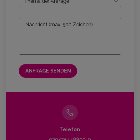
Telefon
030/75448809-0