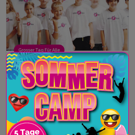
Grosser Tag Für Alle
Feier Deinen GEBURTSTAG im
SPRUNG.RAUM Berlin
Geburtstagparty in der Trampolinhalle? Kein
Problem im SPRUNG.RAUM Berlin. Lade...
DETAILS & PREISE