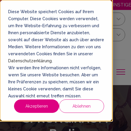
HAPPY.MITTWOCH: JEDEN MITTWOCH GÜNSTIGER SPRINGEN! 
Diese Website speichert Cookies auf Ihrem
Computer. Diese Cookies werden verwendet,
Berlin
um Ihre Website-Erfahrung zu verbessern und
Ihnen personalisierte Dienste anzubieten,
Dein Sprung Ticket
sowohl auf dieser Website als auch über andere
Medien. Weitere Informationen zu den von uns
DE
EIN TICKET BUCHEN
verwendeten Cookies finden Sie in unserer
Datenschutzerklärung
.
Wir werden Ihre Informationen nicht verfolgen,
wenn Sie unsere Website besuchen. Aber um
Ihre Präferenzen zu speichern, müssen wir ein
kleines Cookie verwenden, damit Sie diese
Auswahl nicht erneut treffen müssen.
Events im
Akzeptieren
Ablehnen
SPRUNG.RAUM