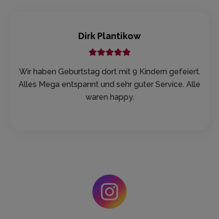
Nejla E.
.
Meine Tochter hatte einen rundum perfekten
e
Geburtstag! Wir haben uns leider auf Grund von
Stau verspätet, problemlos wurden wir 30 Minuten
später zum Springen aufgerufen, somit haben wir
keine Sprungzeit verpasst... die Halle, der Service
und das Personal sind wirklich gut und nur zu
empfehlen 👍