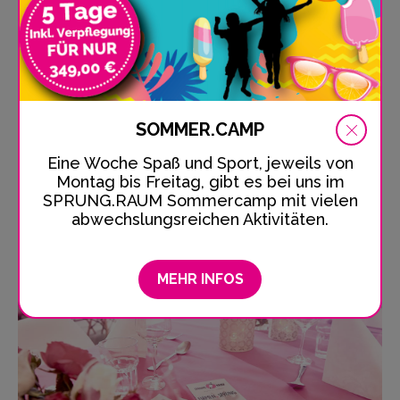
Grosser Tag Für Alle
Schulausflug in den SPRUNG.RAUM
Hamburg
SOMMER.CAMP
Schulausflug in den Trampolinpark? Ja klar! Hier
kann die ganze Klasse Spaß haben, sich...
Eine Woche Spaß und Sport, jeweils von
Montag bis Freitag, gibt es bei uns im
SPRUNG.RAUM Sommercamp mit vielen
DETAILS & PREISE
abwechslungsreichen Aktivitäten.
MEHR INFOS