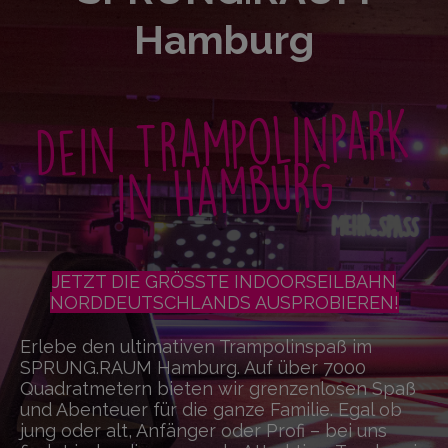
Hamburg
Dein Trampolinpark
in Hamburg
JETZT DIE GRÖSSTE INDOORSEILBAHN
NORDDEUTSCHLANDS AUSPROBIEREN!
Erlebe den ultimativen Trampolinspaß im
SPRUNG.RAUM Hamburg. Auf über 7000
Quadratmetern bieten wir grenzenlosen Spaß
und Abenteuer für die ganze Familie. Egal ob
jung oder alt, Anfänger oder Profi – bei uns