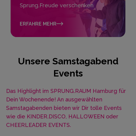
Sprung.Freude verschenken
ERFAHRE MEHR
Unsere Samstagabend
Events
Das Highlight im SPRUNG.RAUM Hamburg für
Dein Wochenende! An ausgewählten
Samstagabenden bieten wir Dir tolle Events
wie die KINDER.DISCO, HALLOWEEN oder
CHEERLEADER EVENTS.